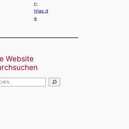
r-
trias.d
e
ie Website
urchsuchen