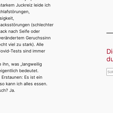
tarkem Juckreiz leide ich
chlafstörungen,
sigkeit,
cksstörungen (schlechter
ck nach Seife oder
 verändertem Geruchssinn
echt viel zu stark). Alle
D
ovid-Tests sind immer
d
e ihn, was „langweilig
eigentlich bedeutet.
S
Erstaunen: Es ist ein
U
lso kann ich alles essen.
C
sch? Ja.
H
E
N