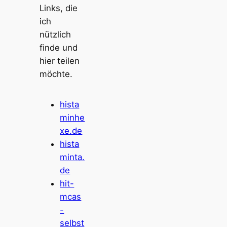
Links, die
ich
nützlich
finde und
hier teilen
möchte.
hista
minhe
xe.de
hista
minta.
de
hit-
mcas
-
selbst