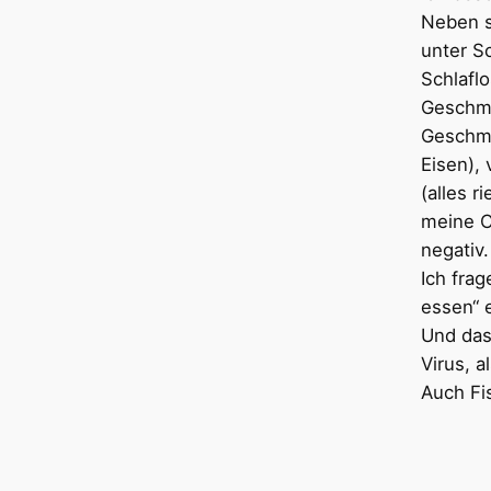
Neben s
unter S
Schlaflo
Geschma
Geschma
Eisen),
(alles ri
meine C
negativ.
Ich frag
essen“ 
Und das 
Virus, a
Auch Fi