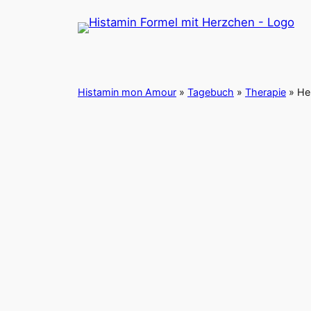
Zum
Inhalt
springen
Histamin mon Amour
»
Tagebuch
»
Therapie
»
He