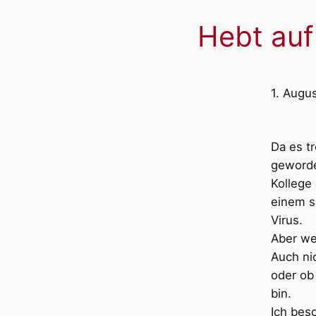
Hebt auf
1. Augu
Da es t
geworden
Kollege 
einem si
Virus.
Aber we
Auch ni
oder ob
bin.
Ich bes