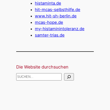
histaminta.de
hit-mcas-selbsthilfe.de
www.hit-sh-berlin.de
mcas-hope.de
my-histaminintoleranz.de
samter-trias.de
Die Website durchsuchen
S
U
C
H
E
N