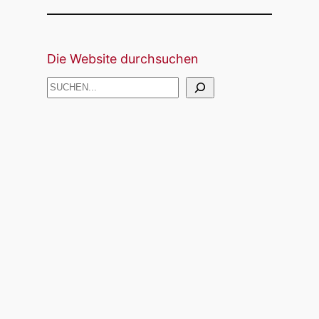
Die Website durchsuchen
S
U
C
H
E
N