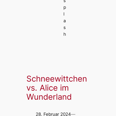
s
p
l
a
s
h
Schneewittchen
vs. Alice im
Wunderland
28. Februar 2024
—